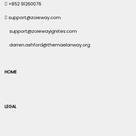
+852 91260076
support@zoieway.com
support@zoiewayignites.com
darren.ashford@themaelanway.org
HOME
LEGAL